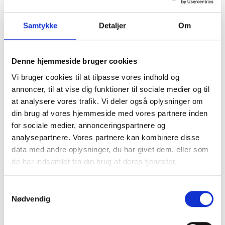
Hvor godt beredt er din virksomhed?
Samtykke
Detaljer
Om
Bestil et Beredskabstjek – det kan sikre både liv og
værdier
Hvor godt forberedt er I, hvis uheldet er opstår? Eller
Denne hjemmeside bruger cookies
hackeren inde? Eller produktionen nede? Eller ..? Med et
Vi bruger cookies til at tilpasse vores indhold og
Beredskabstjek hjælper vi jer med at skabe tryghed og
annoncer, til at vise dig funktioner til sociale medier og til
overblik, så I kan handle præcist og målrettet, hvor det er
at analysere vores trafik. Vi deler også oplysninger om
nødvendigt.
din brug af vores hjemmeside med vores partnere inden
Vi arbejder sammen om at gennemgå bl.a.
for sociale medier, annonceringspartnere og
tilgængelighed af bygningstegninger og flugtvejsplaner,
analysepartnere. Vores partnere kan kombinere disse
til jeres planer for klimahændelser, strømafbrydelser,
data med andre oplysninger, du har givet dem, eller som
dødsfald, krisehåndtering ved kritik af omdømmet og
de har indsamlet fra din brug af deres tjenester.
meget mere.
Et stærkt beredskab handler om mere end blot sikkerhed.
Samtykkevalg
Det handler også om at handle målrettet, begrænse
Nødvendig
skader, sikre værdier, minimere driftstab – og komme
godt og hurtigt videre.