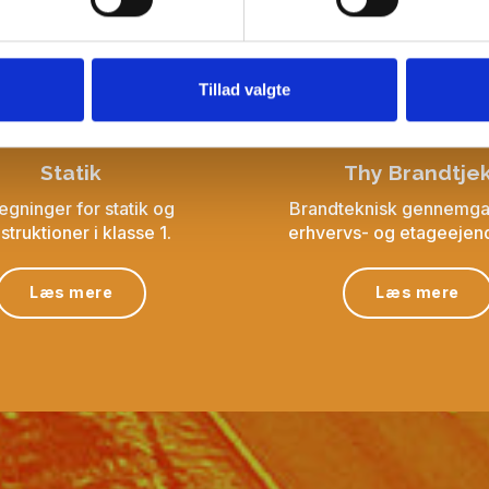
Tillad valgte
Statik
Thy Brandtje
egninger for statik og
Brandteknisk gennemg
struktioner i klasse 1.
erhvervs- og etageej
Læs mere
Læs mere