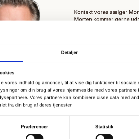
Kontakt vores sælger Mort
Morten kommer gerne ud ti
M:
Mdr@thyb.dk
T: 81 77 85 04
Detaljer
Vi dækker hele Danmark, m
ookies
se vores indhold og annoncer, til at vise dig funktioner til sociale
oplysninger om din brug af vores hjemmeside med vores partnere i
ysepartnere. Vores partnere kan kombinere disse data med andr
et fra din brug af deres tjenester.
Præferencer
Statistik