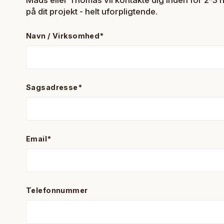
Mads eller Thomas vil kontakte dig inden for 2-3
på dit projekt - helt uforpligtende.
Navn / Virksomhed
*
Sagsadresse
*
Email
*
Telefonnummer