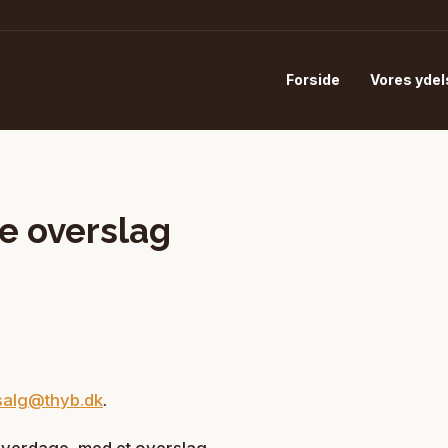
Forside
Vores yde
e overslag
r
salg@thyb.dk
.