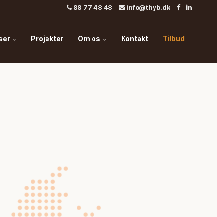
88 77 48 48
info@thyb.dk
lser
Projekter
Om os
Kontakt
Tilbud