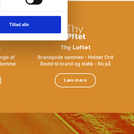
Tillad alle
k
Thy Løftet
ange af
Brandgode sammen - Holder Ord
endomme
Bedst til brand og statik - Ro på
Læs mere